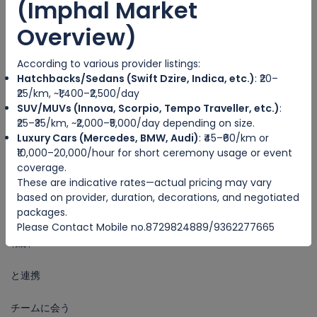
(Imphal Market
郵便物
Overview)
hello@yoursite.com
According to various provider listings:
フォローする
Hatchbacks/Sedans (Swift Dzire, Indica, etc.)
: ₹20–
₹25/km, ~₹1,400–₹2,500/day
SUV/MUVs (Innova, Scorpio, Tempo Traveller, etc.)
:
₹25–₹35/km, ~₹2,000–₹5,000/day depending on size.
Luxury Cars (Mercedes, BMW, Audi)
: ₹45–₹60/km or
会社
₹10,000–20,000/hour for short ceremony usage or event
coverage.
約, 略
These are indicative rates—actual pricing may vary
based on provider, duration, decorations, and negotiated
コミュニティブログ
packages.
Please Contact Mobile no.8729824889/9362277665
報酬
と連携
チームに会う