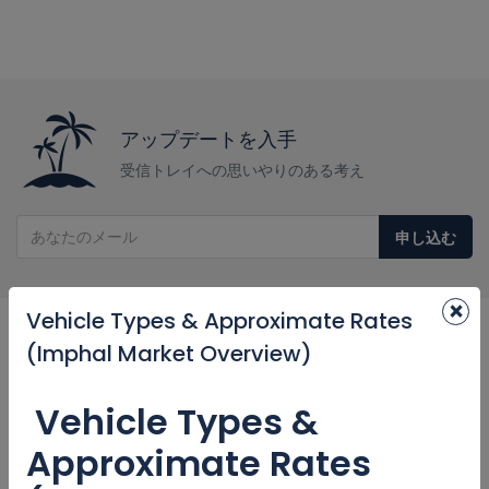
アップデートを入手
受信トレイへの思いやりのある考え
申し込む
×
Vehicle Types & Approximate Rates
助けが必要？
(Imphal Market Overview)
お電話ください
Vehicle Types &
+ 00 222 44 5678
Approximate Rates